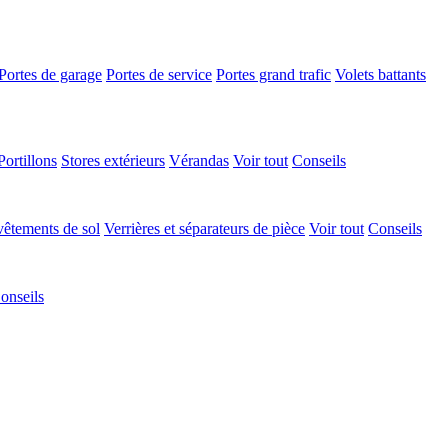
Portes de garage
Portes de service
Portes grand trafic
Volets battants
Portillons
Stores extérieurs
Vérandas
Voir tout
Conseils
êtements de sol
Verrières et séparateurs de pièce
Voir tout
Conseils
onseils