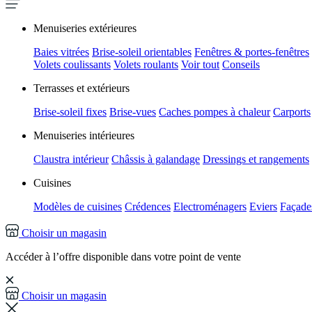
Menuiseries extérieures
Baies vitrées
Brise-soleil orientables
Fenêtres & portes-fenêtres
Volets coulissants
Volets roulants
Voir tout
Conseils
Terrasses et extérieurs
Brise-soleil fixes
Brise-vues
Caches pompes à chaleur
Carports
Menuiseries intérieures
Claustra intérieur
Châssis à galandage
Dressings et rangements
Cuisines
Modèles de cuisines
Crédences
Electroménagers
Eviers
Façades
Choisir un magasin
Accéder à l’offre disponible dans votre point de vente
Choisir un magasin