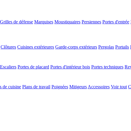
Grilles de défense
Marquises
Moustiquaires
Persiennes
Portes d'entrée
Clôtures
Cuisines extérieures
Garde-corps extérieurs
Pergolas
Portails
Escaliers
Portes de placard
Portes d'intérieur bois
Portes techniques
Rev
 de cuisine
Plans de travail
Poignées
Mitigeurs
Accessoires
Voir tout
C