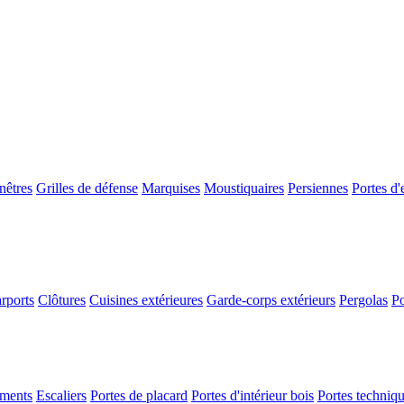
nêtres
Grilles de défense
Marquises
Moustiquaires
Persiennes
Portes d'
rports
Clôtures
Cuisines extérieures
Garde-corps extérieurs
Pergolas
Po
ements
Escaliers
Portes de placard
Portes d'intérieur bois
Portes techniq