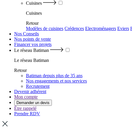
Cuisines
Cuisines
Retour
Modèles de cuisines
Crédences
Electroménagers
Eviers
Nos Conseils
Nos points de vente
Financer vos projets
Le réseau Batiman
Le réseau Batiman
Retour
Batiman depuis plus de 35 ans
Nos engagements et nos services
Recrutement
Devenir adhérent
Mon compte
Demander un devis
Être rappelé
Prendre RDV